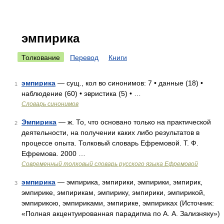
эмпирика
Толкование
Перевод
Книги
эмпирика
— сущ., кол во синонимов: 7 • данные (18) •
1
наблюдение (60) • эвристика (5) • …
Словарь синонимов
Эмпирика
— ж. То, что основано только на практической
2
деятельности, на получении каких либо результатов в
процессе опыта. Толковый словарь Ефремовой. Т. Ф.
Ефремова. 2000 …
Современный толковый словарь русского языка Ефремовой
эмпирика
— эмпирика, эмпирики, эмпирики, эмпирик,
3
эмпирике, эмпирикам, эмпирику, эмпирики, эмпирикой,
эмпирикою, эмпириками, эмпирике, эмпириках (Источник:
«Полная акцентуированная парадигма по А. А. Зализняку»)