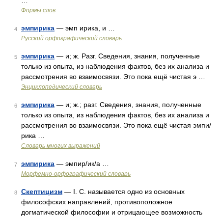
…
Формы слов
эмпирика
— эмп ирика, и …
4
Русский орфографический словарь
эмпирика
— и; ж. Разг. Сведения, знания, полученные
5
только из опыта, из наблюдения фактов, без их анализа и
рассмотрения во взаимосвязи. Это пока ещё чистая э …
Энциклопедический словарь
эмпирика
— и; ж.; разг. Сведения, знания, полученные
6
только из опыта, из наблюдения фактов, без их анализа и
рассмотрения во взаимосвязи. Это пока ещё чистая эмпи/
рика …
Словарь многих выражений
эмпирика
— эмпир/ик/а …
7
Морфемно-орфографический словарь
Скептицизм
— I. С. называется одно из основных
8
философских направлений, противоположное
догматической философии и отрицающее возможность