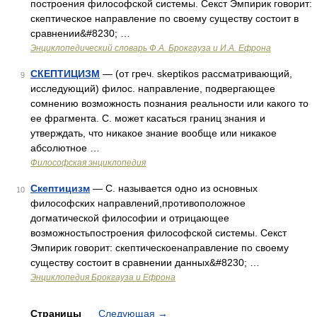
построения философской системы. Секст Эмпирик говорит:
скептическое направление по своему существу состоит в
сравнении&#8230; …
Энциклопедический словарь Ф.А. Брокгауза и И.А. Ефрона
СКЕПТИЦИЗМ
— (от греч. skeptikos рассматривающий,
9
исследующий) филос. направление, подвергающее
сомнению возможность познания реальности или какого то
ее фрагмента. С. может касаться границ знания и
утверждать, что никакое знание вообще или никакое
абсолютное …
Философская энциклопедия
Скептицизм
— С. называется одно из основных
10
философских направлений,противоположное
догматической философии и отрицающее
возможностьпостроения философской системы. Секст
Эмпирик говорит: скептическоенаправление по своему
существу состоит в сравнении данных&#8230; …
Энциклопедия Брокгауза и Ефрона
Страницы
Следующая
→